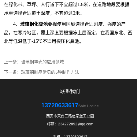
在绿化带、草坪、人行道下不宜超过1.5米，在道路地段要根据
承重选择合适覆土深度，不宜超过3米。
4、
玻璃钢化粪池
要视使用区域选择合适刚度、强度的产
品，在寒冷地区，覆土深度要根据冻土层而定，在我国东北、西
北等低温低于-15℃不适用模压化粪池。
上一条：
玻璃钢罩壳的应用领域
下一条：
玻璃钢制品常见的5种制作方法
联系我们
13720633617
Sale Hotline
西安市天台三路赵家堡工业园
邮箱：234272892@qq.com
手机：13720633617